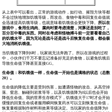
从上表中可以看出，正常的游戏动作，如行动、摧毁方块等都
不会过快地增加饥饿等级，而攻击、食物中毒和回复生命值就
会迅速提高饥饿等级，也就意味着饥饿值会更快下降。
所以在
游戏中，食用生鸡肉、腐肉时要考虑清楚，河豚还是别吃了，
百分百中毒的东西。同时在考虑和怪物搏斗前一定要看看自己
的饥饿水平，因为无论是战斗还是战斗后恢复生命值，都会极
大地消耗饥饿值。
当饥饿值下降到6时，玩家就无法奔跑了。所以在游戏的过程
中，小伙伴们千万不要忘记准备好充足的食物，以避免饥饿后
导致生命值下降甚至直接GG。
生命值：和饥饿值一样，生命值一开始也是满格的状态（总数
20）。
生命值的降低主要是受到伤害，如遭遇怪物的攻击、从高空掉
落、窒息、触碰到岩浆等等，以及饥饿值降为0以后也会开始
降低生命值。我的世界生存模式下，饥饿值大于17时才会开始
缓慢的回复生命或者服用瞬间恢复药水可以立刻恢复生命值，
恢复量根据制作材料和效果等级决定。当玩家的生命值降为0