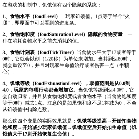
在游戏的机制中，饥饿值有四个隐藏的系统：
1、食物水平（foodLevel）
，玩家饥饿值。1点等于半个“火
腿”，即界面中可以看到的进度条。
2、食物饱和度（foodSaturationLevel）隐藏的食物变量
，一
种在消耗食物水平之前先消耗的值。
3、食物计刻表（foodTickTimer）
当食物水平大于17或者等于
0时，它就会以刻（1/20秒）为单位来增加。当其到达80时，
就会重设至0，并且对玩家生命值治疗或者伤害一点（半颗
心）。
4、饥饿等级（foodExhuastionLevel），取值范围是从0.0到
4.0，玩家的每项行动都会增加它。
当饥饿等级到达4.0时，它
会自动归零，并且从食物饱和度或者食物水平（当食物饱和度
等于0时）减去1点。注意的是如果饱和度不足1将减为0，不会
从饥饿值中扣除点数。
那么这四个变量的实际效果就是：
饥饿等级提高→开始扣食物
饱和度
→
开始减少玩家饥饿值
→
饥饿值空后开始扣生命值（饥
饿值大于17则开始恢复生命值）。