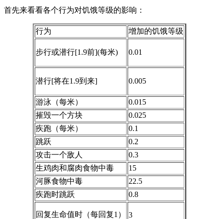
首先来看看各个行为对饥饿等级的影响：
行为
增加的饥饿等级
步行或潜行[1.9前](每米)
0.01
潜行[将在1.9到来]
0.005
游泳（每米）
0.015
摧毁一个方块
0.025
疾跑（每米）
0.1
跳跃
0.2
攻击一个敌人
0.3
生鸡肉和腐肉食物中毒
15
河豚食物中毒
22.5
疾跑时跳跃
0.8
回复生命值时（每回复1）
3