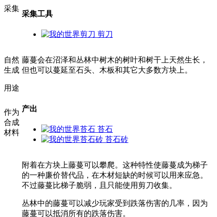
采集
采集工具
剪刀
自然
藤蔓会在沼泽和丛林中树木的树叶和树干上天然生长，
生成
但也可以蔓延至石头、木板和其它大多数方块上。
用途
产出
作为
合成
苔石
材料
苔石砖
附着在方块上藤蔓可以攀爬。这种特性使藤蔓成为梯子
的一种廉价替代品，在木材短缺的时候可以用来应急。
不过藤蔓比梯子脆弱，且只能使用剪刀收集。
丛林中的藤蔓可以减少玩家受到跌落伤害的几率，因为
藤蔓可以抵消所有的跌落伤害。