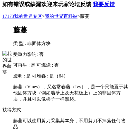
如有错误或缺漏欢迎来玩家论坛反馈
我要反馈
17173我的世界专区
>
我的世界百科站
>藤蔓
藤蔓
类 型 :
非固体方块
受重力影响:
否
可再生 :
是
可燃烧 :
否
透明 :
是
可堆叠 :
是（64）
藤蔓（Vines），又名常春藤（Ivy），是一个只能置于其
他固体方块（例如墙壁上及天花板上）上的非固体方
块，并且可以像梯子一样攀爬。
获得方式
藤蔓可以使用剪刀采集其本身，不用剪刀不掉落任何物
品